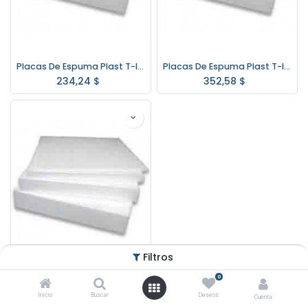
Placas De Espuma Plast T-III 1mt.x1mt. De 2cm De Espesor.
Placas De Espuma Plast T-III 1mt.x1mt. De 3cm De Espesor.
234,24
$
352,58
$
Filtros
0
Placas De Espuma Plast T-III 1mt.x1mt. De 5cm De Espesor.
Inicio
Buscar
Deseos
Cuenta
581,94
$