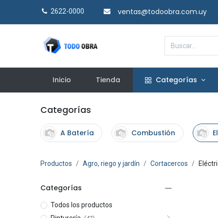
ventas@todoobra.com.uy
2622-0000​
Inicio
Tienda
Categorías
Categorías
A Batería
Combustión
E
Productos
Agro, riego y jardín
Cortacercos
Eléctr
Categorías
Todos los productos
Pinturería