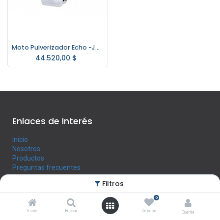
Moto Pulverizador Echo -Japon- DM6110
44.520,00
$
Enlaces de Interés
Inicio
Nosotros
Productos
Preguntas frecuentes
Contáctenos
Filtros
0
Horario
Inicio
Buscar
Deseos
Cuenta