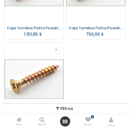
Caja Tornillos Patta Pozidrive 20x55 (4.0x55) *1000*
Caja Tornillos Patta Pozidrive 22x45 (5.0x45) 500 un.
1.151,85
$
750,00
$
Filtros
0
Caja Tornillos Patta Pozidrive 22x50 (5.0x50) *500*
Inicio
Buscar
Deseos
Cuenta
848,50
$