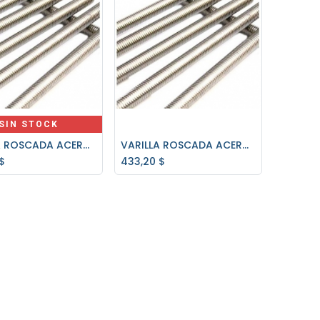
SIN STOCK
VARILLA ROSCADA ACERO INOX 304 12mm. x 1.75 C/U
VARILLA ROSCADA ACERO INOX 304 8mm. x 1.25 C/U
Agregar al carrito
$
433,20
$