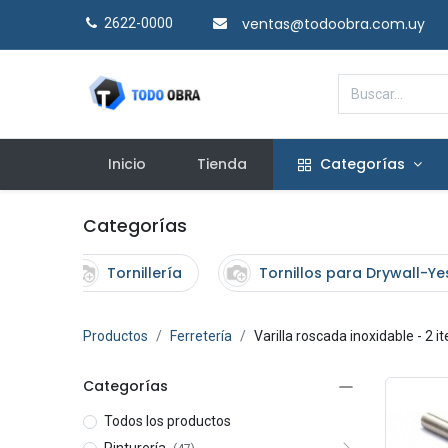
ventas@todoobra.com.uy
2622-0000​
Inicio
Tienda
Categorías
Categorías
Tornillería
Tornillos para Drywall-Ye
Productos
Ferretería
Varilla roscada inoxidable
- 2 i
Categorías
Todos los productos
Pinturería