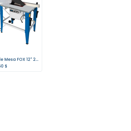
Sierra de Mesa FOX 12" 2000w F36-528A
regar al carrito
60
$