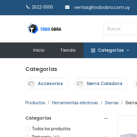
ventas@todoobra.com.uy
2622-0000​
Inicio
Tienda
Categorías
Categorías
Accesorios
Sierra Caladora
Productos
Herramientas eléctricas
Sierras
Sierr
Categorías
Todos los productos
Pinturería