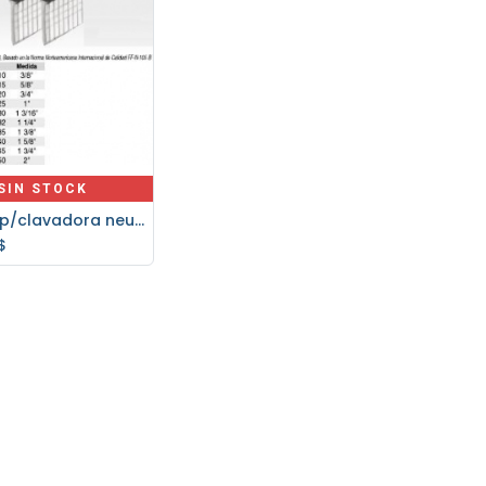
SIN STOCK
Clavos p/clavadora neumatica Truper 1" - 5000 un.
$