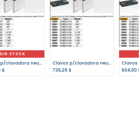
SIN STOCK
Clavos p/clavadora neumatica Truper 2" - 5000 un.
Clavos p/clavadora neumática Truper 1.3/16" - 5000 un.
Agregar al carrito
9
$
736,29
$
604,00