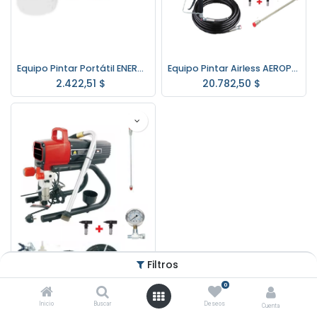
Equipo Pintar Portátil ENERGY AS10/2/220
Equipo Pintar Airless AEROPRO 8628 1,2 HP.
2.422,51
$
20.782,50
$
Filtros
0
Equipo Pintar Airless AEROPRO R450 1,2 HP.
Inicio
Buscar
Deseos
Cuenta
26.137,50
$