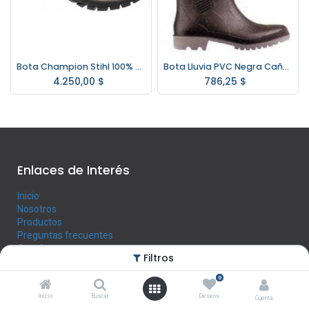
Bota Champion Stihl 100% Cuero 38 Al 44
Bota Lluvia PVC Negra Caña Larga
4.250,00
$
786,25
$
Enlaces de Interés
Inicio
Nosotros
Productos
Preguntas frecuentes
Contáctenos
Filtros
0
Horario
Inicio
Buscar
Deseos
Cuenta