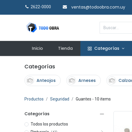
ventas@todoobra.com.uy
2622-0000​
Inicio
Tienda
Categorías
Categorías
Anteojos
Arneses
Calza
Productos
Seguridad
Guantes
- 10 items
Categorías
Todos los productos
Pinturería