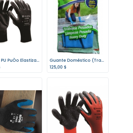
Guante PU PuÒo Elastizado Negro 0899 402 WurthTalle 9
Guante Doméstico (Trabajo Pesado) -3M-
regar al carrito
Agregar al carrito
$
125,00
$