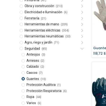
(47)
Obra y construcción
(213)
Electricidad e Iluminación
(6)
Ferretería
(21)
Herramientas de mano
(209)
Herramientas eléctricas
(304)
Herramientas neumáticas
(33)
Agro, riego y jardín
(71)
Seguridad
(85)
Ag
118,72
$
Anteojos
(3)
Arneses
(2)
Calzado
(2)
Cascos
(7)
Guantes
(10)
Protección Auditiva
(1)
Protección Respiratoria
(6)
Ropa
(44)
Varios
(6)