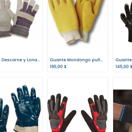
Guante Descarne y Lona (SMAX)
Guante Mondongo puño tejido algodón
regar al carrito
Agregar al carrito
Ag
195,00
$
145,00