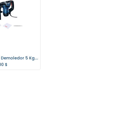
Martillo Demoledor 5 Kg. Bosch GSH5
regar al carrito
00
$