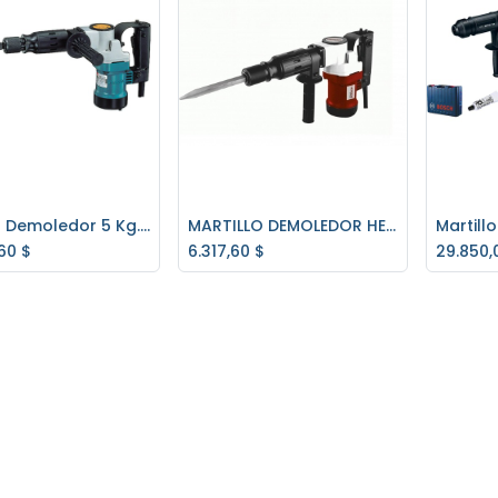
Martillo Demoledor 5 Kg. Makita HM0810
MARTILLO DEMOLEDOR HESSEN 1050W 1AÑO GARANTIA
regar al carrito
Agregar al carrito
Ag
60
$
6.317,60
$
29.850,