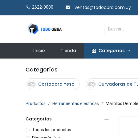
ventas@todoobra.com.uy
2622-0000​
Inicio
Tienda
Categorías
Categorías
Cortadora Yeso
Curvadoras de T
Productos
Herramientas eléctricas
Martillos Demol
Categorías
Todos los productos
Pinturería