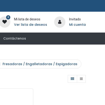
0
Mi lista de deseos
Invitado
Ver lista de deseos
Mi cuenta
Contáctenos
Fresadoras / Engalletadoras / Espigadoras
Mezcl