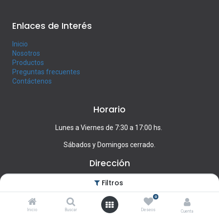
Enlaces de Interés
Inicio
Nosotros
Productos
Preguntas frecuentes
Contáctenos
Horario
Lunes a Viernes de 7:30 a 17:00 hs.
Sábados y Domingos cerrado.
Dirección
Francisco Llambí 1439, Montevideo
Filtros
0
Contacte con nosotros
Inicio
Buscar
Deseos
Cuenta