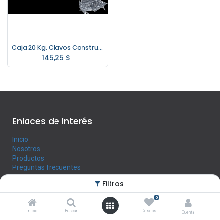
Caja 20 Kg. Clavos Construccion 2" a 6" (especificar Medida)
145,25
$
Enlaces de Interés
Inicio
Nosotros
Productos
Preguntas frecuentes
Contáctenos
Filtros
0
Horario
Inicio
Buscar
Deseos
Cuenta