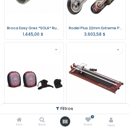
Broca Easy Gres *SOLA* Rubi 20mm. 1/2" 05961
Rodel Plus 22mm Extreme Para Tx/tz 01900 Rubi
1.445,00
$
3.603,58
$
Filtros
0
Rodilleras Profesionales Con Gel Rubi 81998
Cortador Profesional MASTER 75 CORTAG
Inicio
Buscar
Deseos
Cuenta
3.357,50
$
6.990,00
$