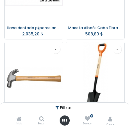
Llana dentada p/porcelanatos Rubi 48 Cm. 20x20mm.
Maceta Albañil Cabo Fibra 0,9 Kg. NEO MMG9002
2.035,20
$
508,80
$
Filtros
0
Martillo Uña C/Madera 27mm. Tramontina Master 40300/027
Pala Corte C/Madera y PVC Truper PES-P
Inicio
Buscar
Deseos
Cuenta
411,27
$
1.150,00
$