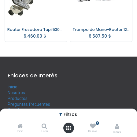
Router Fresadora Tupi 530w Makita 3709
Trompo de Mano-Router 12mm HYUNDAI hyrt2200
6.460,00
$
6.587,50
$
Enlaces de Interés
Inicio
Nosotros
Productos
Preguntas frecuentes
Contáctenos
Filtros
0
Horario
Inicio
Buscar
Deseos
Cuenta