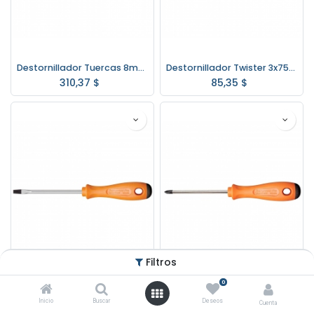
Destornillador Tuercas 8mm. Tramontina Pro 44250/008
Destornillador Twister 3x75mm. Tramontina Pro 44130/010
310,37
$
85,35
$
Filtros
0
Destornillador Twister 6x200mm. Tramontina Pro 44130/033
Destornillador Twister PH 3x75mm. Tramontina Pro 44135/010
Inicio
Buscar
Deseos
Cuenta
162,94
$
85,86
$