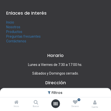
Enlaces de Interés
Inicio
Nosotros
Productos
Preguntas frecuentes
Contáctenos
Horario
Lunes a Viernes de 7:30 a 17:00 hs.
Sábados y Domingos cerrado.
Dirección
Francisco Llambí 1439, Montevideo
Filtros
0
Contacte con nosotros
Inicio
Buscar
Deseos
Cuenta